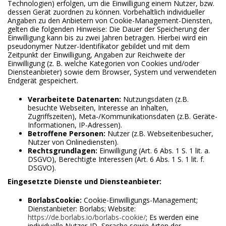
Technologien) erfolgen, um die Einwilligung einem Nutzer, bzw.
dessen Gerät zuordnen zu können. Vorbehaltlich individueller
Angaben zu den Anbietern von Cookie-Management-Diensten,
gelten die folgenden Hinweise: Die Dauer der Speicherung der
Einwilligung kann bis zu zwei Jahren betragen. Hierbei wird ein
pseudonymer Nutzer-Identifikator gebildet und mit dem
Zeitpunkt der Einwilligung, Angaben zur Reichweite der
Einwilligung (z. B. welche Kategorien von Cookies und/oder
Diensteanbieter) sowie dem Browser, System und verwendeten
Endgerät gespeichert.
Verarbeitete Datenarten:
Nutzungsdaten (z.B.
besuchte Webseiten, Interesse an Inhalten,
Zugriffszeiten), Meta-/Kommunikationsdaten (z.B. Geräte-
Informationen, IP-Adressen).
Betroffene Personen:
Nutzer (z.B. Webseitenbesucher,
Nutzer von Onlinediensten).
Rechtsgrundlagen:
Einwilligung (Art. 6 Abs. 1 S. 1 lit. a.
DSGVO), Berechtigte Interessen (Art. 6 Abs. 1 S. 1 lit. f.
DSGVO).
Eingesetzte Dienste und Diensteanbieter:
BorlabsCookie:
Cookie-Einwilligungs-Management;
Dienstanbieter: Borlabs; Website:
https://de.borlabs.io/borlabs-cookie/
; Es werden eine
individuelle Nutzer-ID, Sprache sowie Arten der