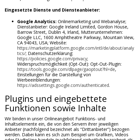
Eingesetzte Dienste und Diensteanbieter:
Google Analytics:
Onlinemarketing und Webanalyse;
Dienstanbieter: Google Ireland Limited, Gordon House,
Barrow Street, Dublin 4, Irland, Mutterunternehmen:
Google LLC, 1600 Amphitheatre Parkway, Mountain View,
CA 94043, USA; Website:
https://marketingplatform.google.com/intl/de/about/analy
tics/
; Datenschutzerklärung:
https://policies.google.com/privacy
;
Widerspruchsmöglichkeit (Opt-Out): Opt-Out-Plugin:
https://tools.google.com/dlpage/gaoptout?hl=de
,
Einstellungen für die Darstellung von
Werbeeinblendungen:
https://adssettings.google.com/authenticated
.
Plugins und eingebettete
Funktionen sowie Inhalte
Wir binden in unser Onlineangebot Funktions- und
Inhaltselemente ein, die von den Servern ihrer jeweiligen
Anbieter (nachfolgend bezeichnet als “Drittanbieter”) bezogen
werden. Dabei kann es sich zum Beispiel um Grafiken, Videos
oder Stadtpläne handeln (nachfolgend einheitlich bezeichnet als