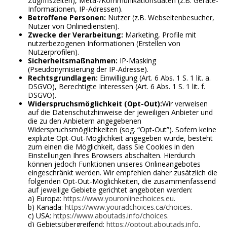
Zugriffszeiten), Meta-/Kommunikationsdaten (z.B. Geräte-
Informationen, IP-Adressen).
Betroffene Personen:
Nutzer (z.B. Webseitenbesucher,
Nutzer von Onlinediensten).
Zwecke der Verarbeitung:
Marketing, Profile mit
nutzerbezogenen Informationen (Erstellen von
Nutzerprofilen).
Sicherheitsmaßnahmen:
IP-Masking
(Pseudonymisierung der IP-Adresse).
Rechtsgrundlagen:
Einwilligung (Art. 6 Abs. 1 S. 1 lit. a.
DSGVO), Berechtigte Interessen (Art. 6 Abs. 1 S. 1 lit. f.
DSGVO).
Widerspruchsmöglichkeit (Opt-Out):
Wir verweisen
auf die Datenschutzhinweise der jeweiligen Anbieter und
die zu den Anbietern angegebenen
Widerspruchsmöglichkeiten (sog. “Opt-Out”). Sofern keine
explizite Opt-Out-Möglichkeit angegeben wurde, besteht
zum einen die Möglichkeit, dass Sie Cookies in den
Einstellungen Ihres Browsers abschalten. Hierdurch
können jedoch Funktionen unseres Onlineangebotes
eingeschränkt werden. Wir empfehlen daher zusätzlich die
folgenden Opt-Out-Möglichkeiten, die zusammenfassend
auf jeweilige Gebiete gerichtet angeboten werden:
a) Europa:
https://www.youronlinechoices.eu
.
b) Kanada:
https://www.youradchoices.ca/choices
.
c) USA:
https://www.aboutads.info/choices
.
d) Gebietsübergreifend:
https://optout.aboutads.info
.