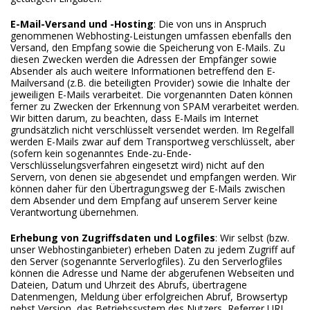
E-Mail-Versand und -Hosting
: Die von uns in Anspruch
genommenen Webhosting-Leistungen umfassen ebenfalls den
Versand, den Empfang sowie die Speicherung von E-Mails. Zu
diesen Zwecken werden die Adressen der Empfänger sowie
Absender als auch weitere Informationen betreffend den E-
Mailversand (z.B. die beteiligten Provider) sowie die Inhalte der
jeweiligen E-Mails verarbeitet. Die vorgenannten Daten können
ferner zu Zwecken der Erkennung von SPAM verarbeitet werden.
Wir bitten darum, zu beachten, dass E-Mails im Internet
grundsätzlich nicht verschlüsselt versendet werden. Im Regelfall
werden E-Mails zwar auf dem Transportweg verschlüsselt, aber
(sofern kein sogenanntes Ende-zu-Ende-
Verschlüsselungsverfahren eingesetzt wird) nicht auf den
Servern, von denen sie abgesendet und empfangen werden. Wir
können daher für den Übertragungsweg der E-Mails zwischen
dem Absender und dem Empfang auf unserem Server keine
Verantwortung übernehmen.
Erhebung von Zugriffsdaten und Logfiles
: Wir selbst (bzw.
unser Webhostinganbieter) erheben Daten zu jedem Zugriff auf
den Server (sogenannte Serverlogfiles). Zu den Serverlogfiles
können die Adresse und Name der abgerufenen Webseiten und
Dateien, Datum und Uhrzeit des Abrufs, übertragene
Datenmengen, Meldung über erfolgreichen Abruf, Browsertyp
nebst Version, das Betriebssystem des Nutzers, Referrer URL