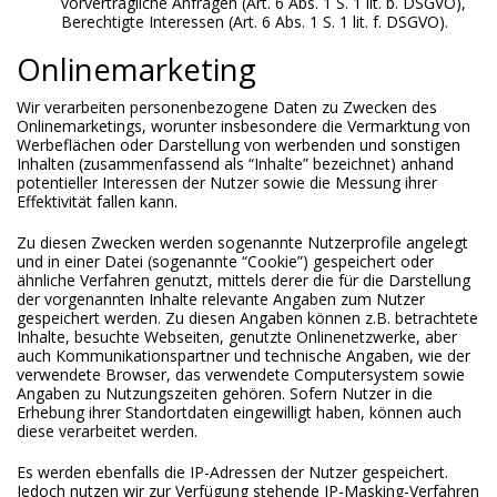
vorvertragliche Anfragen (Art. 6 Abs. 1 S. 1 lit. b. DSGVO),
Berechtigte Interessen (Art. 6 Abs. 1 S. 1 lit. f. DSGVO).
Onlinemarketing
Wir verarbeiten personenbezogene Daten zu Zwecken des
Onlinemarketings, worunter insbesondere die Vermarktung von
Werbeflächen oder Darstellung von werbenden und sonstigen
Inhalten (zusammenfassend als “Inhalte” bezeichnet) anhand
potentieller Interessen der Nutzer sowie die Messung ihrer
Effektivität fallen kann.
Zu diesen Zwecken werden sogenannte Nutzerprofile angelegt
und in einer Datei (sogenannte “Cookie”) gespeichert oder
ähnliche Verfahren genutzt, mittels derer die für die Darstellung
der vorgenannten Inhalte relevante Angaben zum Nutzer
gespeichert werden. Zu diesen Angaben können z.B. betrachtete
Inhalte, besuchte Webseiten, genutzte Onlinenetzwerke, aber
auch Kommunikationspartner und technische Angaben, wie der
verwendete Browser, das verwendete Computersystem sowie
Angaben zu Nutzungszeiten gehören. Sofern Nutzer in die
Erhebung ihrer Standortdaten eingewilligt haben, können auch
diese verarbeitet werden.
Es werden ebenfalls die IP-Adressen der Nutzer gespeichert.
Jedoch nutzen wir zur Verfügung stehende IP-Masking-Verfahren